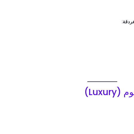
غردقة
:
Luxu)