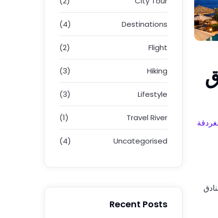
(2)
City Tour
(4)
Destinations
(2)
Flight
ق
(3)
Hiking
(3)
Lifestyle
(1)
Travel River
غردقة
(4)
Uncategorised
ادق
Recent Posts